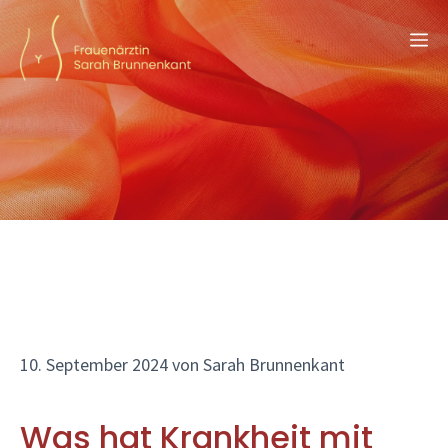
Zum
M
Inhalt
springen
10. September 2024
von
Sarah Brunnenkant
Was hat Krankheit mit